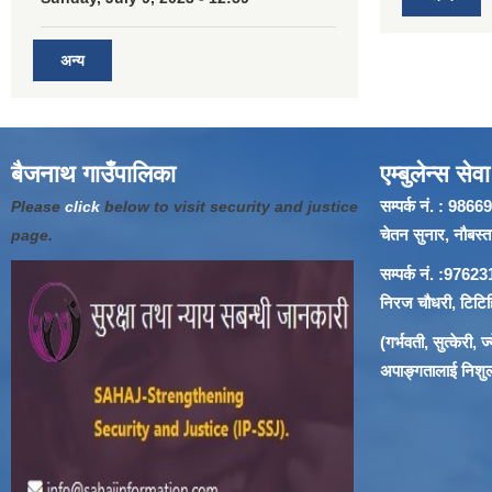
अन्य
बैजनाथ गाउँपालिका
एम्बुलेन्स सेवा
सम्पर्क नं. : 9
Please
click
below to visit security and justice
चेतन सुनार, नौबस्ता
page.
सम्पर्क नं. :97
निरज चौधरी, टिटिहि
(गर्भवती, सुत्केरी,
अपाङ्गतालाई निशुल्क