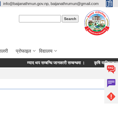
info@baijanathmun.gov.np, baijanathrumun@gmail.com
Search form
Search
यालरी
प्रोफाइल
विद्यालय
म्याद थप सम्बन्धि जानकारी सम्बन्धमा ।
कृषि यान्त्रिकरण वि