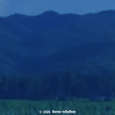
बर गरौँ | "लैंगिक हिँसा विरुद्ध मौनता तोडौ, न्याय खोजौ" घरेलु हिंसा अन्त्य गरौ
© 2026 बैजनाथ गाउँपालिका