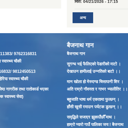
मिति:
04/21/2026 - 17:15
अन्य
बैजनाथ गान
866911383/ 9762316831
बैजनाथ गान
 स्वास्थ्य चौकी
सुगन्ध भई फैलिएको पेडारीको माटो ।
62316832/ 9812450513
देखाउन हामीलाई उन्नतिको बाटो ।।
रिया स्वास्थ्य चौकी
मान खोला हो मेरुदण्ड चिसापानी शिर ।
 ज्येष्ठ नागरीक तथा रातोकार्ड भएका
अति राम्रो नौवस्ता र गाभर भ्यालीतिर ।।
 स्वास्थ्य सेवा)
बहुजाति भाषा धर्म एकतामा फुल्छन् ।
हाँसी खुसी रमाउन पर्यटक डुल्छन् ।।
समृद्धिले सजाएर झुकाउँछौँ माथ ।
हाम्रो प्यारो गाउँ पालिका जय ! बैजनाथ