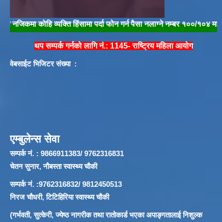
ा कोहि व्यक्ति हिंसामा पर्दा फोन गर्न पैसा नलाग्ने नम्बर १००/१०४ मा फोन गरी तुर
थप सम्पर्क गर्नको लागि नं.: 1145- राष्ट्रिय महिला आयोग
वेबसाईट भिजिटर संख्या :
एम्बुलेन्स सेवा
सम्पर्क नं. : 9866911383/ 9762316831
चेतन सुनार, नौबस्ता स्वास्थ्य चौकी
सम्पर्क नं. :9762316832/ 9812450513
निरज चौधरी, टिटिहिरिया स्वास्थ्य चौकी
(गर्भवती, सुत्केरी, ज्येष्ठ नागरीक तथा रातोकार्ड भएका अपाङ्गतालाई निशुल्क