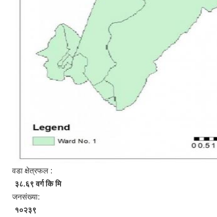
वडा क्षेत्रफल :
३८.६९ वर्ग कि मि
जनसंख्या:
१०२३९